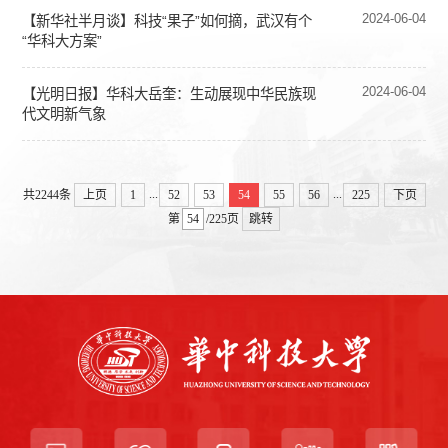
2024-06-04
【新华社半月谈】科技“果子”如何摘，武汉有个
“华科大方案”
2024-06-04
【光明日报】华科大岳奎：生动展现中华民族现
代文明新气象
...
...
共2244条
上页
1
52
53
54
55
56
225
下页
第
/225页
跳转