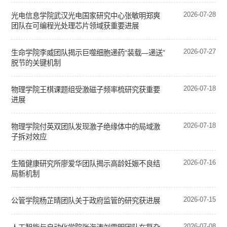
2026-07-28
光电信息学院武汉光电国家研究中心张敏明郑爽
团队在可编程光处理芯片领域获重要进展
2026-07-27
生命学院李威团队揭示巨噬细胞递药“装载—递送”
脱节的关键机制
2026-07-18
物理学院王棋课题组受激磁子频率梳研究获重要
进展
2026-07-18
物理学院付英双团队发现激子绝缘体中的局域激
子拆对效应
2026-07-16
生殖健康研究所​廖爱华团队揭示高龄妊娠不良结
局新机制
2026-07-15
公管学院杨芷晴团队关于政府监管的研究获进展
2026-07-08